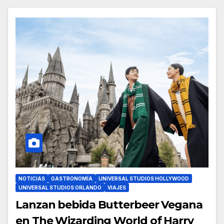
NOTICIAS
GASTRONOMÍA
UNIVERSAL STUDIOS HOLLYWOOD
UNIVERSAL STUDIOS ORLANDO
VIAJES
Lanzan bebida Butterbeer Vegana
en The Wizarding World of Harry