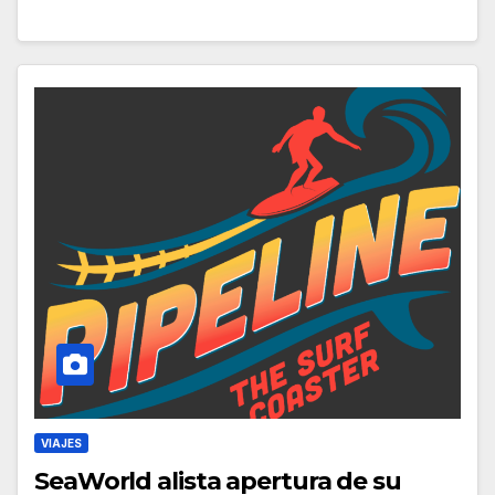
VIAJES
SeaWorld alista apertura de su