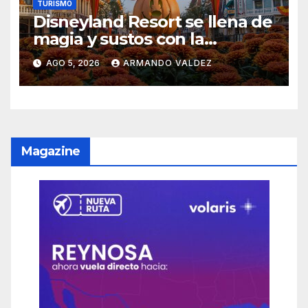
TURISMO
Disneyland Resort se llena de
magia y sustos con la
temporada de Halloween
AGO 5, 2026
ARMANDO VALDEZ
2026
Magazine