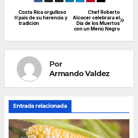
Costa Rica orgulloso
Chef Roberto
Navegación
país de su herencia y
Alcocer celebrara el
tradición
Día de los Muertos
de
con un Menú Negro
entradas
Por
Armando Valdez
Entrada relacionada