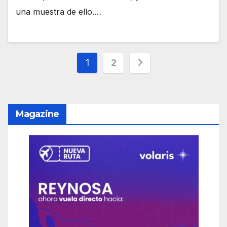
una muestra de ello.…
Paginación
1
2
de
entradas
Magazine