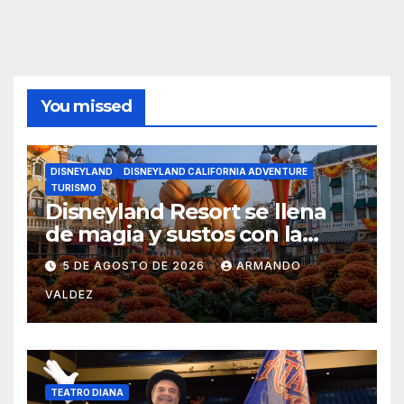
You missed
DISNEYLAND
DISNEYLAND CALIFORNIA ADVENTURE
TURISMO
Disneyland Resort se llena
de magia y sustos con la
temporada de Halloween
5 DE AGOSTO DE 2026
ARMANDO
2026
VALDEZ
TEATRO DIANA