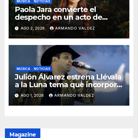
MÚSICA
NOTICIAS
Paola Jara convierte el
despecho en un acto de
poder con “Mi Momento Más
AGO 2, 2026
ARMANDO VALDEZ
Humilde”
MÚSICA
NOTICIAS
Julión Álvarez estrena Llévala
a la Luna tema que incorpora
sonidos de mariachi
AGO 1, 2026
ARMANDO VALDEZ
Magazine