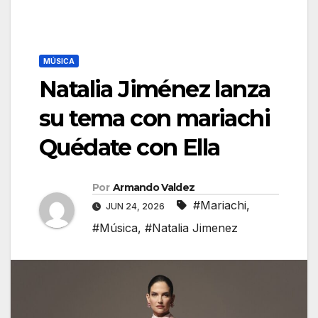
MÚSICA
Natalia Jiménez lanza
su tema con mariachi
Quédate con Ella
Por
Armando Valdez
#Mariachi
,
JUN 24, 2026
#Música
,
#Natalia Jimenez