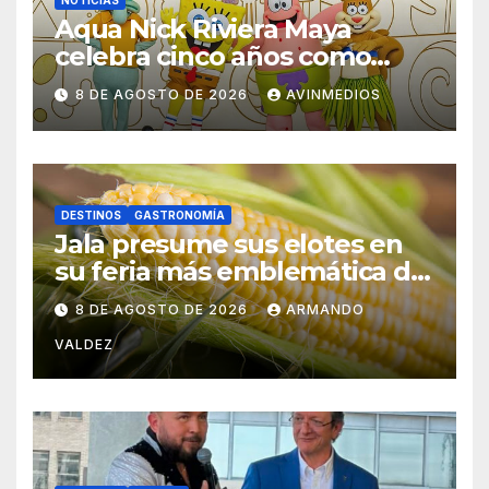
NOTICIAS
Aqua Nick Riviera Maya
celebra cinco años como
referente del
8 DE AGOSTO DE 2026
AVINMEDIOS
entretenimiento familiar en
México
DESTINOS
GASTRONOMÍA
Jala presume sus elotes en
su feria más emblemática de
Nayarit
8 DE AGOSTO DE 2026
ARMANDO
VALDEZ