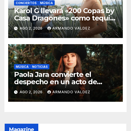
CONCIERTOS
MÚSICA
Karol G llevará «200 Copas by
Casa Dragones» como tequila
oficial de su gira mundial
AGO 2, 2026
ARMANDO VALDEZ
«Viajando Por El Mundo
Tropitour»
MÚSICA
NOTICIAS
Paola Jara convierte el
despecho en un acto de
poder con “Mi Momento Más
AGO 2, 2026
ARMANDO VALDEZ
Humilde”
Magazine