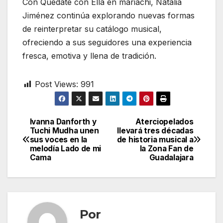
Con Quédate con Ella en mariachi, Natalia
Jiménez continúa explorando nuevas formas
de reinterpretar su catálogo musical,
ofreciendo a sus seguidores una experiencia
fresca, emotiva y llena de tradición.
Post Views:
991
Ivanna Danforth y
Aterciopelados
Navegación
Tuchi Mudha unen
llevará tres décadas
sus voces en la
de historia musical a
de
melodía Lado de mi
la Zona Fan de
Cama
Guadalajara
entradas
Por