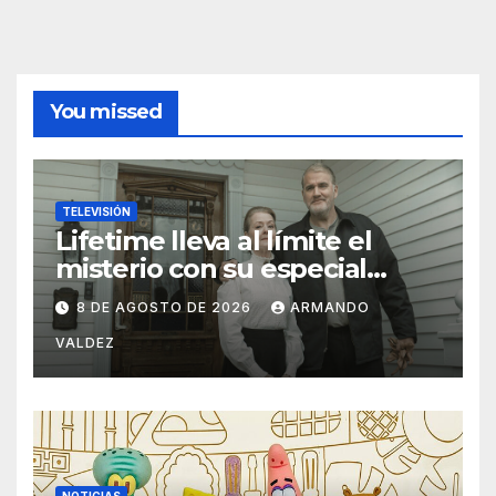
You missed
TELEVISIÓN
Lifetime lleva al límite el
misterio con su especial
“Rostros del Engaño”
8 DE AGOSTO DE 2026
ARMANDO
VALDEZ