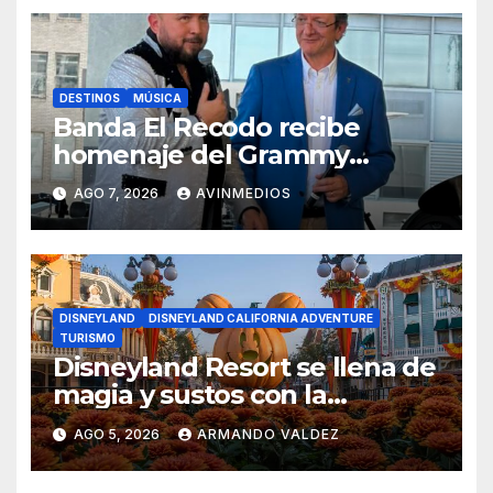
DESTINOS
MÚSICA
Banda El Recodo recibe
homenaje del Grammy
Museum con exhibición
AGO 7, 2026
AVINMEDIOS
especial
DISNEYLAND
DISNEYLAND CALIFORNIA ADVENTURE
TURISMO
Disneyland Resort se llena de
magia y sustos con la
temporada de Halloween
AGO 5, 2026
ARMANDO VALDEZ
2026