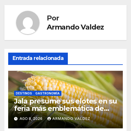
Por
Armando Valdez
Entrada relacionada
DESTINOS
GASTRONOMÍA
Jala presume sus elotes en su
feria más emblemática de
Nayarit
AGO 8, 2026
ARMANDO VALDEZ