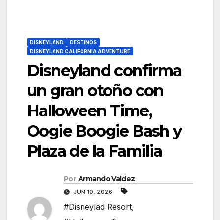
DISNEYLAND
DESTINOS
DISNEYLAND CALIFORNIA ADVENTURE
Disneyland confirma
un gran otoño con
Halloween Time,
Oogie Boogie Bash y
Plaza de la Familia
Por
Armando Valdez
JUN 10, 2026
#Disneylad Resort
,