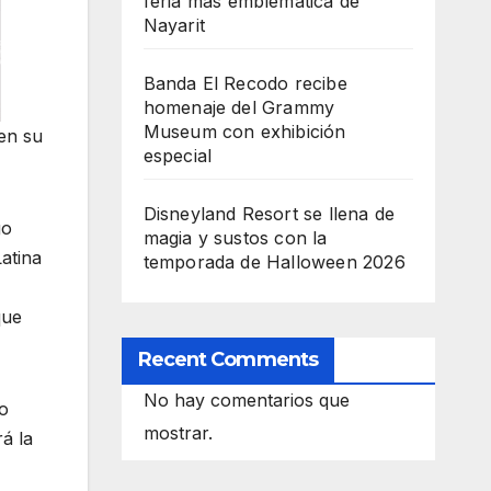
feria más emblemática de
Nayarit
Banda El Recodo recibe
homenaje del Grammy
Museum con exhibición
en su
especial
Disneyland Resort se llena de
go
magia y sustos con la
atina
temporada de Halloween 2026
que
Recent Comments
No hay comentarios que
o
mostrar.
á la