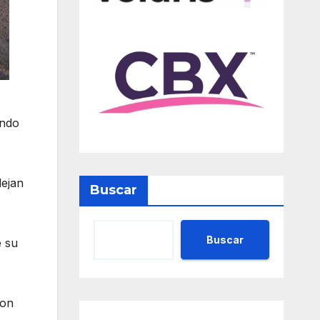
ando
lejan
Buscar
Buscar
e su
con