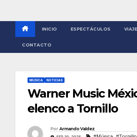
INICIO
ESPECTÁCULOS
VIAJ
CONTACTO
MÚSICA
NOTICIAS
Warner Music Méxic
elenco a Tornillo
Por
Armando Valdez
#Música
,
#Tornillo
SEP 30, 2025