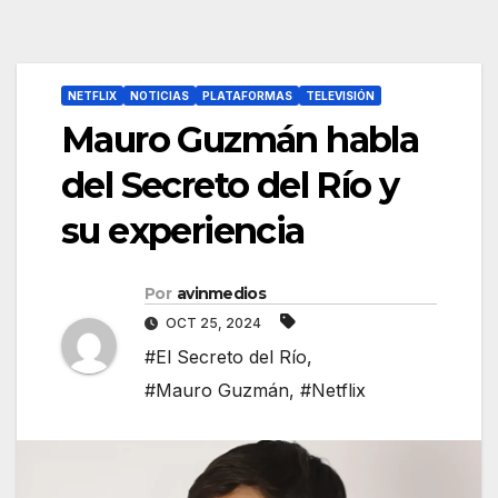
NETFLIX
NOTICIAS
PLATAFORMAS
TELEVISIÓN
Mauro Guzmán habla
del Secreto del Río y
su experiencia
Por
avinmedios
OCT 25, 2024
#El Secreto del Río
,
#Mauro Guzmán
,
#Netflix