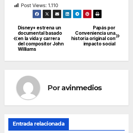
Post Views:
1.110
Disney+ estrena un
Papás por
Navegación
documental basado
Conveniencia una
en la vida y carrera
historia original con
de
del compositor John
impacto social
Williams
entradas
Por
avinmedios
Entrada relacionada