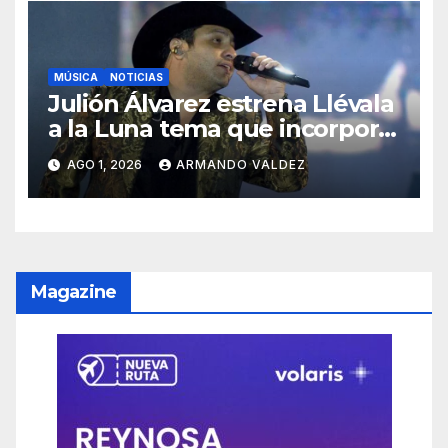
MÚSICA
NOTICIAS
Julión Álvarez estrena Llévala
a la Luna tema que incorpora
sonidos de mariachi
AGO 1, 2026
ARMANDO VALDEZ
Magazine