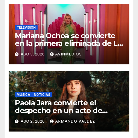
TELEVISIÓN
Mariana Ochoa se convierte
en la primera eliminada de La
Casa de los Famosos México
AGO 3, 2026
AVINMEDIOS
MÚSICA
NOTICIAS
Paola Jara convierte el
despecho en un acto de
poder con “Mi Momento Más
AGO 2, 2026
ARMANDO VALDEZ
Humilde”