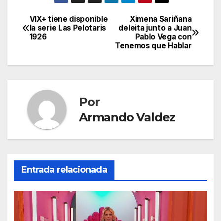
VIX+ tiene disponible
Ximena Sariñana
Navegación
la serie Las Pelotaris
deleita junto a Juan
1926
Pablo Vega con
de
Tenemos que Hablar
entradas
Por
Armando Valdez
Entrada relacionada