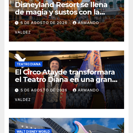
Disneyland Resort se llena
de magia y sustos con la
temporada de Halloween
5 DE AGOSTO DE 2026
ARMANDO
2026
VALDEZ
TEATRO DIANA
El Circo Atayde transformara
el Teatro Diana en una gran
pista de emociones
5 DE AGOSTO DE 2026
ARMANDO
VALDEZ
WALT DISNEY WORLD